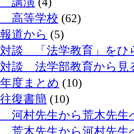
講演
(4)
高等学校
(62)
報道から
(5)
対談 「法学教育」をひ
対談 法学部教育から見
年度まとめ
(10)
往復書簡
(10)
河村先生から荒木先生
荒木先生から河村先生