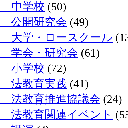
中学校
(50)
公開研究会
(49)
大学・ロースクール
(1
学会・研究会
(61)
小学校
(72)
法教育実践
(41)
法教育推進協議会
(24)
法教育関連イベント
(5