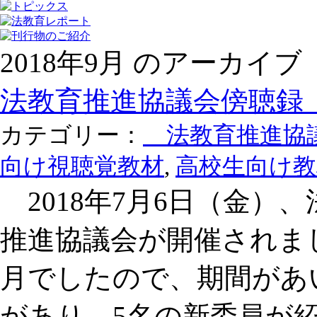
2018年9月 のアーカイブ
法教育推進協議会傍聴録（
カテゴリー：
法教育推進協
向け視聴覚教材
,
高校生向け教
2018年7月6日（金）
推進協議会が開催されまし
月でしたので、期間があ
があり、5名の新委員が