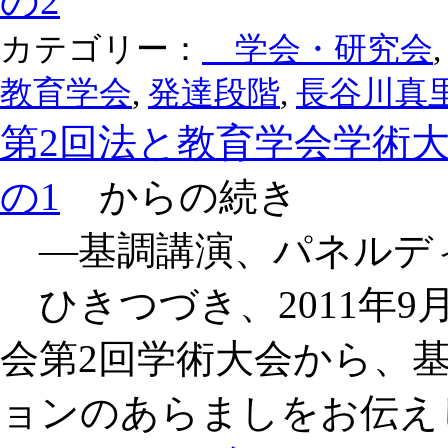
の2
カテゴリー：
学会・研究会
教育学会
,
発達段階
,
長谷川真
第2回法と教育学会学術
の1
からの続き
―基調講演、パネルデ
ひきつづき、2011年9
会第2回学術大会から、
ョンのあらましをお伝え