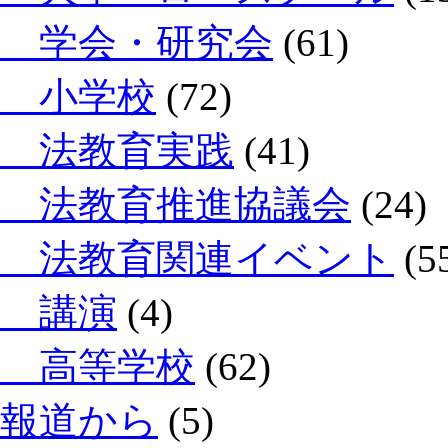
学会・研究会
(61)
小学校
(72)
法教育実践
(41)
法教育推進協議会
(24)
法教育関連イベント
(5
講演
(4)
高等学校
(62)
報道から
(5)