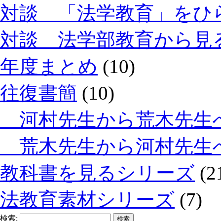
対談 「法学教育」をひ
対談 法学部教育から見
年度まとめ
(10)
往復書簡
(10)
河村先生から荒木先生
荒木先生から河村先生
教科書を見るシリーズ
(2
法教育素材シリーズ
(7)
検索: