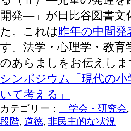
開発―」が日比谷図書文
た。これは
昨年の中間発
す。法学・心理学・教育
のあらましをお伝えしま
シンポジウム「現代の小
いて考える」
カテゴリー：
学会・研究会
段階
,
道徳
,
非民主的な状況
2