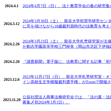
2024.4.1
2024年4月7日（日）、法と教育学会の春の研究
2024年3月30日（土）、龍谷大学犯罪学研究
2024.3.12
に耳を傾けながら18歳裁判員時代の法教育を考え
2024年3月23日（土）、龍谷大学札埜研究室が主催
2024.2.26
が創志学園高等学校三門校舎（岡山市北区下伊福西
2024.2.20
『讀賣新聞』電子版に、法教育に関する記事「初
2023年12月17日（日）、龍谷大学札埜研究室
2023.12.6
イン高校生文学模擬裁判選手権」がZoomで開催
公益社団法人商事法務研究会では、「法の翼・法的思
2023.11.20
募集〆切2024年3月1日）。