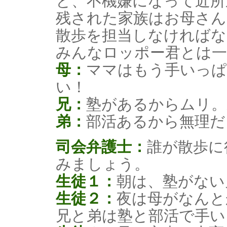
と、不機嫌になって近所
残された家族はお母さん
散歩を担当しなければな
みんなロッポー君とは一
母：
ママはもう手いっぱ
い！
兄：
塾があるからムリ。
弟：
部活あるから無理だ
司会弁護士：
誰が散歩に
みましょう。
生徒１：
朝は、塾がない
生徒２：
夜は母がなんと
兄と弟は塾と部活で手い