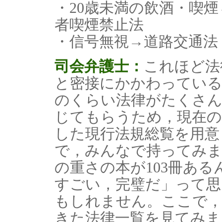
・20歳未満の飲酒・喫
者喫煙禁止法
・信号無視→道路交通法
司会弁護士：
これほど法
と密接にかかわってい
のくらい法律がたくさ
じてもらうため，現在の
した現行法規総覧を用意
で，みんなで持ってみ
の重さの本が103冊あ
すごい，完璧だ」って
もしれません。ここで，衆
きた法律一覧を見てみま