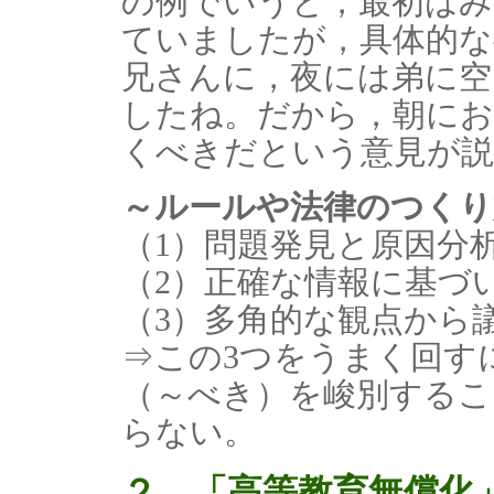
の例でいうと，最初はみ
ていましたが，具体的な
兄さんに，夜には弟に空
したね。だから，朝にお
くべきだという意見が説
～ルールや法律のつくり
（1）問題発見と原因分
（2）正確な情報に基づ
（3）多角的な観点から
⇒この3つをうまく回す
（～べき）を峻別するこ
らない。
２．「高等教育無償化