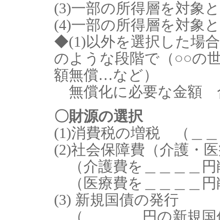
(3)一部の所得層を対象
(4)一部の所得層を対象
◆(1)以外を選択した場合
のような段階で（○○の
額無償…など）
無償化に必要な金額 
〇財源の選択
(1)消費税の増税 （＿
(2)社会保障費（介護・
（介護費を＿＿＿＿円
（医療費を＿＿＿＿円
(3) 新規国債の発行
（＿＿＿＿円の新規国