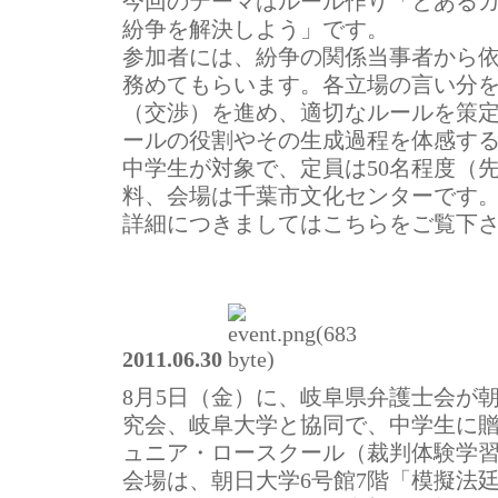
今回のテーマはルール作り「とある
紛争を解決しよう」です。
参加者には、紛争の関係当事者から
務めてもらいます。各立場の言い分
（交渉）を進め、適切なルールを策
ールの役割やその生成過程を体感す
中学生が対象で、定員は50名程度（
料、会場は千葉市文化センターです
詳細につきましてはこちらをご覧下
2011.06.30
8月5日（金）に、岐阜県弁護士会が
究会、岐阜大学と協同で、中学生に
ュニア・ロースクール（裁判体験学
会場は、朝日大学6号館7階「模擬法