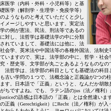
床医学（内科・外科・小児科等）と基
礎医学（解剖学・生理学・免疫学等）
のようなものと考えていただくと少し
イメージしやすいと思います。実定法
学の例が憲法、民法、刑法等であるの
に対し、法哲学は基礎法学の中に分類
されていまして、基礎法には他に、法
社会学、英米法や中国法等の各種外国法、法制史
ていますので、実は、法学部の中に、哲学・社会
究・歴史等、文学部が丸ごとあるようなものなの
法哲学は、法学部の科目としても基礎法の科目
も古い学問の１つで、法概念論と正義論が2つの
ます。日本語で「正義」というと、なんだか胡散
がちですよね。でも、ラテン語のjus（法／権利
justiceの語感は日本語の「正義」とは全然違い
の正義（Gerechtigkeit）にRecht（法／権利）
とからもわかるように、ヨーロッパにおいては法