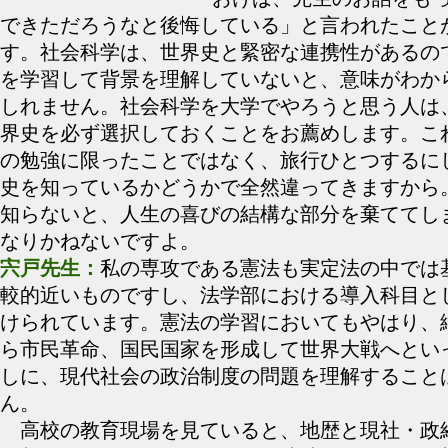
できただろうなと後悔している」と言われたこと
す。社会科学は、世界史と緊密な連携性があるの
を学習して背景を理解していないと、意味がわか
しれません。社会科学を大学でやろうと思う人は
界史を必ず選択しておくことをお薦めします。こ
の勉強に限ったことではなく、旅行ひとつするに
史を知っているかどうかで全然違ってきますから
知らないと、人生の喜びの結構な部分を棄ててし
なりかねないですよ。
宍戸先生：
私の専攻である憲法も実定法の中では
較的近いものですし、法学部における導入科目と
けられています。憲法の学習においてもやはり、
ら市民革命、国民国家を形成して世界大戦へとい
しに、現代社会の政治制度の問題を理解すること
ん。
高校の教育現場を見ていると、地歴と現社・政