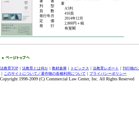
著 者
著
判 型
A5判
頁 数
416頁
発行年月
2014年12月
定 価
2,800円＋税
発 行
有斐閣
法教育TOP
｜
法教育とは何か
｜
教材倉庫
｜
トピックス
｜
法教育レポート
｜
刊行物の
｜
このサイトについて／著作物の各種利用について
｜
プライバシーポリシー
Copyright 1998-2009 (C) Commercial Law Center, Inc. All Rights Reserved