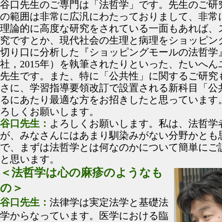
谷口先生のご専門は「法哲学」です。先生のご研
の範囲は非常に広汎にわたっておりまして、非常
理論的に高度な研究をされている一面もあれば、
究ですとか、現代社会の生理と病理をショッピン
切り口に分析した『ショッピングモールの法哲学
社，2015年）を執筆されたりといった、たいへん
先生です。また、特に「公共性」に関するご研究
さに、学習指導要領改訂で設置される新科目「公
るにあたり最適な方をお招きしたと思っています
ろしくお願いします。
谷口先生：
よろしくお願いします。私は、法哲学
が、みなさんにはあまり馴染みがない分野かとも
で、まずは法哲学とは何なのかについて簡単にご
と思います。
＜法哲学は心の麻疹のようなも
の＞
谷口先生：
法律学は実定法学と基礎法
学からなっています。医学における臨