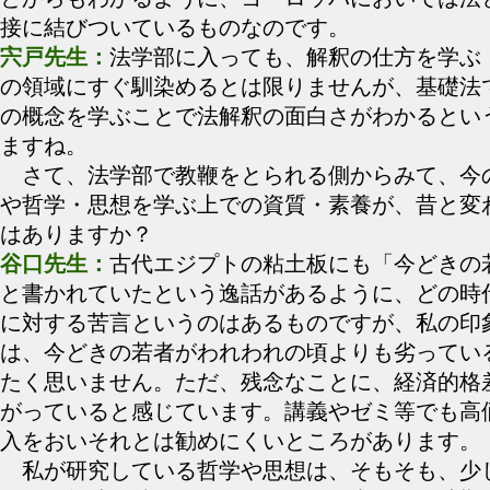
接に結びついているものなのです。
宍戸先生：
法学部に入っても、解釈の仕方を学ぶ
の領域にすぐ馴染めるとは限りませんが、基礎法
の概念を学ぶことで法解釈の面白さがわかるとい
ますね。
さて、法学部で教鞭をとられる側からみて、今
や哲学・思想を学ぶ上での資質・素養が、昔と変
はありますか？
谷口先生：
古代エジプトの粘土板にも「今どきの
と書かれていたという逸話があるように、どの時
に対する苦言というのはあるものですが、私の印
は、今どきの若者がわれわれの頃よりも劣ってい
たく思いません。ただ、残念なことに、経済的格
がっていると感じています。講義やゼミ等でも高
入をおいそれとは勧めにくいところがあります。
私が研究している哲学や思想は、そもそも、少し