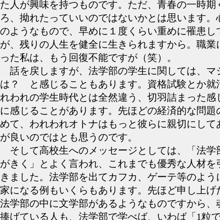
た人が興味を持つものです。ただ、青春の一時期
ろ、拗れたっていいのではないかとは思います。
のようなもので、早めに１度くらい重めに罹患し
が、残りの人生を健全に生きられますから。職業
った私は、もう回復不能ですが（笑）。
話を戻しますが、法学部の学生に関しては、マ
は？ と感じることもあります。資格試験とか就
れわれの学生時代とは全然違う、切羽詰まった感
に感じることがあります。先ほどの経済的な問題
めて、われわれオトナはもっと彼らに親切にして
が良いのではとも思うのです。
そして高校生へのメッセージとしては、「法学
がきく」とよく言われ、これまでも優秀な人材を
きました。法学部を出てカフカ、ゲーテ等のよう
家になる例もいくらもあります。先ほど申し上げ
法学部の中に文学部があるようなものですから、
捧げている人も、法学部で学べば、いわば「1粒で