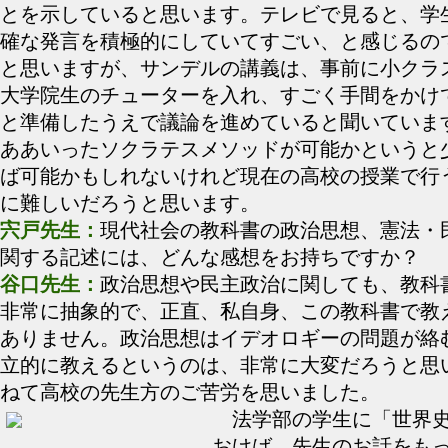
とを示していると思います。テレビで見ると、学
確な発言を積極的にしていてすごい、と感じるの
と思いますが、サンデルの講義は、事前に小クラ
大学院生のチューターを入れ、すごく手間をかけ
と準備したうえで議論を進めていると聞いていま
ああいったソクラテスメソッドが可能かというと
ば可能かもしれないけれど現在の高校の授業で行
に難しいだろうと思います。
宍戸先生：
現代社会の教科書の政治思想、憲法・
関する記述には、どんな感想をお持ちですか？
谷口先生：
政治思想や民主政治に関しても、教科
非常に抽象的で、正直、私自身、この教科書で教
ありません。政治思想はイデオロギーの問題が絡
立的に教えるというのは、非常に大変だろうと思
ねて高校の先生方のご苦労を思いました。
法学部の学生に「世界史
おけば、先生のお話をも