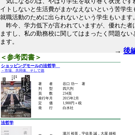
気になるのは、やはり学生を取り巻く状況です
イトしないと生活費がまかなえないという苦学生
就職活動のために出られないという学生もいます
昨今、学力低下が言われていますが、優れた者
ますし、私の勤務校に関してはまったく問題ない
ます。
→
後
＜参考図書＞
ショッピングモールの法哲学
－市場、共同体、そして徳
著 者
谷口 功一 著
判 型
四六判
頁 数
234頁
発行年月
2015年2月
定 価
1,900円＋税
発 行
白水社
法哲学
瀧川 裕英，宇佐美 誠，大屋 雄裕