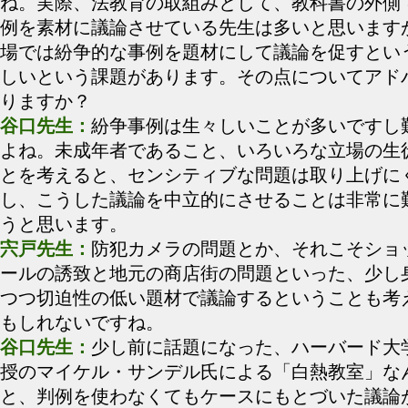
ね。実際、法教育の取組みとして、教科書の外側
例を素材に議論させている先生は多いと思います
場では紛争的な事例を題材にして議論を促すとい
しいという課題があります。その点についてアド
りますか？
谷口先生：
紛争事例は生々しいことが多いですし
よね。未成年者であること、いろいろな立場の生
とを考えると、センシティブな問題は取り上げに
し、こうした議論を中立的にさせることは非常に
うと思います。
宍戸先生：
防犯カメラの問題とか、それこそショ
ールの誘致と地元の商店街の問題といった、少し
つつ切迫性の低い題材で議論するということも考
もしれないですね。
谷口先生：
少し前に話題になった、ハーバード大
授のマイケル・サンデル氏による「白熱教室」な
と、判例を使わなくてもケースにもとづいた議論