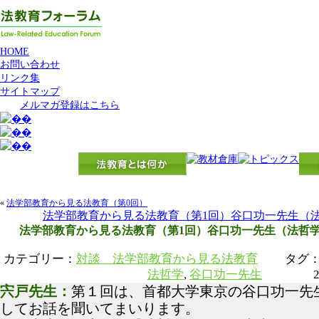
HOME
お問い合わせ
リンク集
サイトマップ
メルマガ登録はこちら
«
法学部教育から見る法教育（第0回）
法学部教育から見る法教育（第1回）谷口功一先生（
法学部教育から見る法教育（第1回）谷口功一先生（法哲
カテゴリー：
対談 法学部教育から見る法教育
タグ
法哲学
,
谷口功一先生
2017
宍戸先生：
第１回は、首都大学東京の谷口功一先
してお話を聞いてまいります。