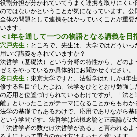
役割分担が分かれていてうまく連携を取りにくい
のではないかということが気になっています。公
全体の問題として連携をはかっていくことが重要
います。
＜1年を通して一つの物語となる講義を目
宍戸先生：
ところで、先生は、大学ではどういっ
用いて講義をされていますか？
法哲学（基礎法）という分野の特性から、どのよ
ゼミをやっているか具体的にお聞かせください。
谷口先生：
東京大学ですと、法哲学はたしか4年
修する科目でしたよね。法学をひととおり勉強し
の応用と位置づけられているわけですが、「法と
離」といったことがテーマになることからもわか
法学の基礎でもあるわけで、応用でありながら基
という学問です。法哲学は法概念論と正義論が2
「法哲学者の数だけ法哲学がある」と言われるよ
る人によって重点のかけ方はまったく違います。