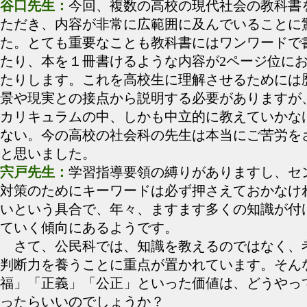
谷口先生：
今回、複数の高校の現代社会の教科書
ただき、内容が非常に広範囲に及んでいることに
た。とても重要なことも教科書にはワンワードで
たり、本を１冊書けるような内容が2ページ位に
たりします。これを高校生に理解させるためには
景や現実との接点から説明する必要がありますが
カリキュラムの中、しかも中立的に教えていかな
ない。今の高校の社会科の先生は本当にご苦労を
と思いました。
宍戸先生：
学習指導要領の縛りがありますし、セ
対策のためにキーワードは必ず押さえておかなけ
いという具合で、年々、ますます多くの知識が付
ていく傾向にあるようです。
さて、公民科では、知識を教えるのではなく、
判断力を養うことに重点が置かれています。そん
福」「正義」「公正」といった価値は、どうやっ
ったらいいのでしょうか？