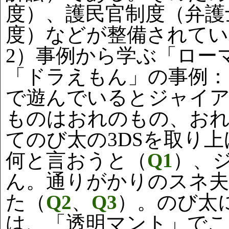
度）、護民官制度（弁護
度）などが整備されてい
2）事例から学ぶ「ロー
「ドラえもん」の事例：
で遊んでいるとジャイ
ものはおれのもの、お
てのび太の3DSを取り
何と言おうと（
Q1
）、
ん。通りがかりのスネ
た（
Q2
、
Q3
）。のび太
は、「透明マント」でこ