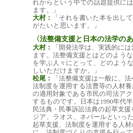
れからという中での話題提供に
ます。」
大村：
「それを書いた本を出し
がたいと思います。」
〈法整備支援と日本の法学の
大村：
「開発法学は、実践的には
ます。法整備支援とはどのよう
を学ぶ人々にとって、どのよう
しいただけますか。」
松尾：
「法整備支援は一般に、法
法制度を運用する法曹等の人材養
の適用対象である市民の司法アク
するものです。日本は1990年代
民法典・民事訴訟法典の起草支援
ジア、ラオス、ネパールといっ
起草支援、法制度を運用する人材
に、法制度づくりの支援を行って