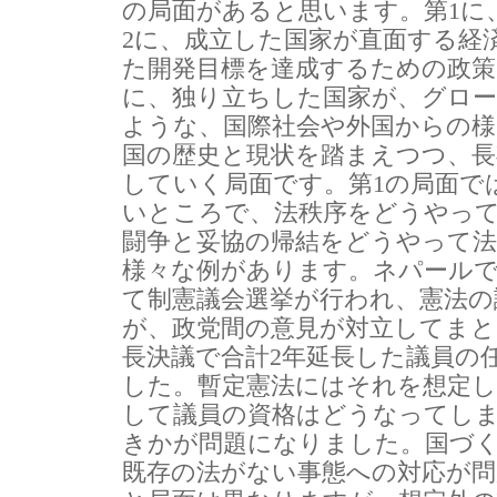
の局面があると思います。第1に
2に、成立した国家が直面する経
た開発目標を達成するための政策
に、独り立ちした国家が、グロ
ような、国際社会や外国からの様
国の歴史と現状を踏まえつつ、長
していく局面です。第1の局面で
いところで、法秩序をどうやっ
闘争と妥協の帰結をどうやって法
様々な例があります。ネパール
て制憲議会選挙が行われ、憲法の
が、政党間の意見が対立してま
長決議で合計2年延長した議員の
した。暫定憲法にはそれを想定
して議員の資格はどうなってし
きかが問題になりました。国づ
既存の法がない事態への対応が