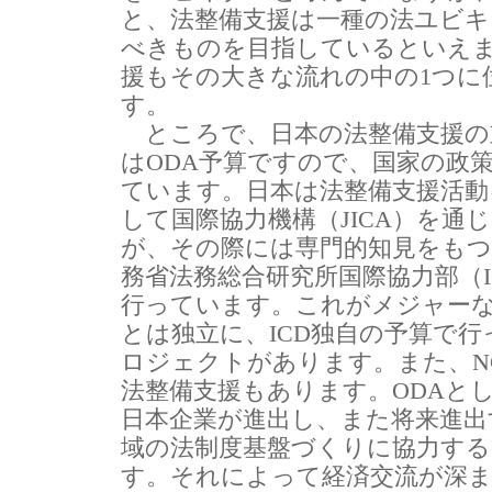
と、法整備支援は一種の法ユビ
べきものを目指しているといえ
援もその大きな流れの中の1つに
す。
ところで、日本の法整備支援の
はODA予算ですので、国家の政
ています。日本は法整備支援活動
して国際協力機構（JICA）を通
が、その際には専門的知見をもつ
務省法務総合研究所国際協力部（I
行っています。これがメジャー
とは独立に、ICD独自の予算で
ロジェクトがあります。また、N
法整備支援もあります。ODAと
日本企業が進出し、また将来進出
域の法制度基盤づくりに協力す
す。それによって経済交流が深