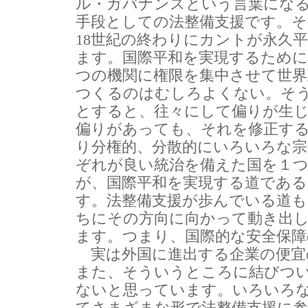
ル・ガバナンスという言葉にな
手段としての法整備支援です。そ
18世紀の終わりにカントが永久
ます。国際平和を実現するために
つの機関に権限を集中させて世
つくるのはむしろよくない。そ
とすると、往々にして偏りが生
偏りがあっても、それを修正す
り分権的、分散的にいろいろな
ぞれが良い統治を備えた国を１
が、国際平和を実現する道であ
す。法整備支援が歩んでいる道
ちにその方向に向かって動き出
ます。つまり、国際的な安全保障
実は外国に進出する企業の便宜
また、そういうところに結びつ
ないと思っています。いろいろ
てさまざまな形で法整備支援に