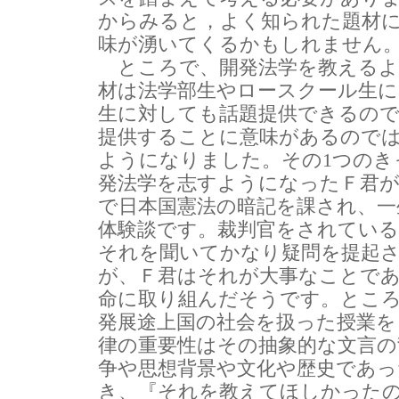
からみると，よく知られた題材
味が湧いてくるかもしれません
ところで、開発法学を教えるよ
材は法学部生やロースクール生
生に対しても話題提供できるの
提供することに意味があるので
ようになりました。その1つのき
発法学を志すようになったＦ君が
で日本国憲法の暗記を課され、一
体験談です。裁判官をされてい
それを聞いてかなり疑問を提起
が、Ｆ君はそれが大事なことで
命に取り組んだそうです。とこ
発展途上国の社会を扱った授業を
律の重要性はその抽象的な文言の
争や思想背景や文化や歴史であ
き、『それを教えてほしかった