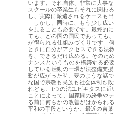
います。それ自体、非常に大事な
スクールの卒業生もそれに関わ
し、実際に派遣されるケースも
しかし、同時に、もう少し広い
を見ることも必要です。最終的
ても、どの国の国民であっても、
が得られる仕組みづくりです。
ときに自分がアクセスできる法
を、できるだけ広める。そのた
ナンスというものを構築する必
している活動の一環が法整備支援
動が広がった時、夢のような話
な国で宗教も民族も社会体制も政
れども、1つの法ユビキタスに近
ことによって、国家間の紛争や
る前に何らかの改善がはかられ
平和の手段というか、最近の言葉