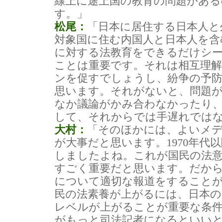
線上に途上国の教育の問題があ
す。」
松尾：
「日本に居住する日本人と
対象国に住む内国人と日本人を含
に対する法教育をできるだけシ
ことは重要です。それは相互理
ンを促すでしょうし、紛争の予
思います。それがないと、問題
なか議論がかみ合わなかったり
して、それからでは手遅れでは
大村：
「そのほかには、よいメ
が大事だと思います。1970年代
しましたよね。これが国民の法
すごく重要だと思います。だか
について適切な報道をすること
民の法素養が上がるには、日本の
レベルが上がることが重要な条件
がもっと司法記者になるといい