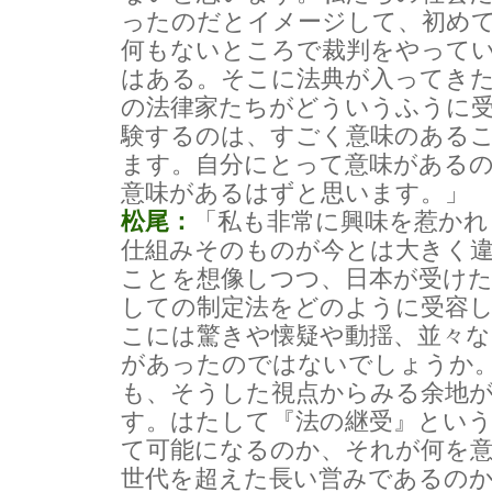
ったのだとイメージして、初め
何もないところで裁判をやって
はある。そこに法典が入ってき
の法律家たちがどういうふうに
験するのは、すごく意味のある
ます。自分にとって意味がある
意味があるはずと思います。」
松尾：
「私も非常に興味を惹かれ
仕組みそのものが今とは大きく
ことを想像しつつ、日本が受けた
しての制定法をどのように受容
こには驚きや懐疑や動揺、並々な
があったのではないでしょうか
も、そうした視点からみる余地
す。はたして『法の継受』とい
て可能になるのか、それが何を
世代を超えた長い営みであるの