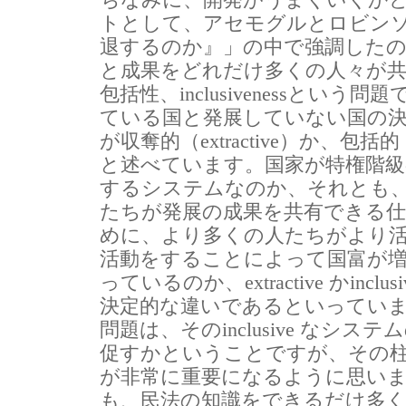
トとして、アセモグルとロビン
退するのか』」の中で強調した
と成果をどれだけ多くの人々が
包括性、inclusivenessとい
ている国と発展していない国の
が収奪的（extractive）か、包括的（
と述べています。国家が特権階級
するシステムなのか、それとも
たちが発展の成果を共有できる
めに、より多くの人たちがより
活動をすることによって国富が
っているのか、extractive かincl
決定的な違いであるといってい
問題は、そのinclusive なシ
促すかということですが、その
が非常に重要になるように思い
も、民法の知識をできるだけ多