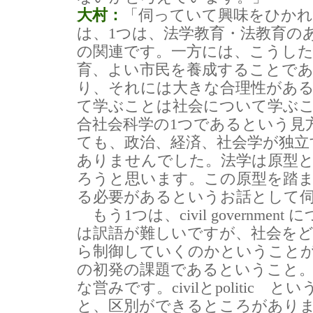
大村：
「伺っていて興味をひか
は、1つは、法学教育・法教育の
の関連です。一方には、こうした
育、よい市民を養成することで
り、それには大きな合理性があ
て学ぶことは社会について学ぶ
合社会科学の1つであるという見
ても、政治、経済、社会学が独立
ありませんでした。法学は原型
ろうと思います。この原型を踏
る必要があるというお話として
もう1つは、civil governme
は訳語が難しいですが、社会を
ら制御していくのかということ
の初発の課題であるということ
な営みです。civilとpolitic
と、区別ができるところがあり