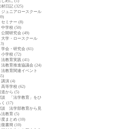
はじめに
(1)
取材日記
(325)
ジュニアロースクール
39)
セミナー
(8)
中学校
(50)
公開研究会
(49)
大学・ロースクール
13)
学会・研究会
(61)
小学校
(72)
法教育実践
(41)
法教育推進協議会
(24)
法教育関連イベント
55)
講演
(4)
高等学校
(62)
報道から
(5)
対談 「法学教育」をひ
らく
(17)
対談 法学部教育から見
る法教育
(5)
年度まとめ
(10)
往復書簡
(10)