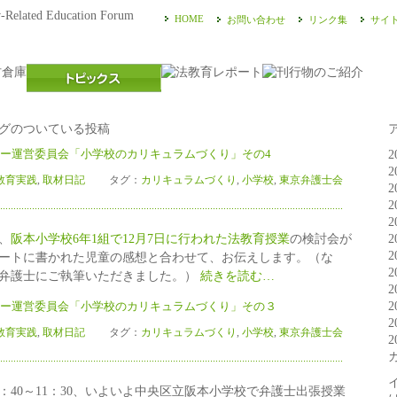
HOME
お問い合わせ
リンク集
サイ
タグのついている投稿
ー運営委員会「小学校のカリキュラムづくり」その4
2
2
育実践
,
取材日記
タグ：
カリキュラムづくり
,
小学校
,
東京弁護士会
2
2
2
2
）、
阪本小学校6年1組で12月7日に行われた法教育授業
の検討会が
2
ートに書かれた児童の感想と合わせて、お伝えします。（な
2
弁護士にご執筆いただきました。）
続きを読む…
2
2
ー運営委員会「小学校のカリキュラムづくり」その３
2
育実践
,
取材日記
タグ：
カリキュラムづくり
,
小学校
,
東京弁護士会
2
）9：40～11：30、いよいよ中央区立阪本小学校で弁護士出張授業