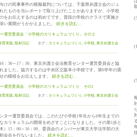
向けの民事事件の模擬裁判については、千葉県弁護士会のジュ
れたものを当レポートで取り上げたことがありますが、小学校
のをお伝えするのは初めてです。普段の学校のクラスで実施さ
(
深い展開がうかがえました。
続きを読む…
ー運営委員会「小学校のカリキュラムづくり」その２
育実践
,
取材日記
タグ：
カリキュラムづくり
,
小学校
,
東京弁護士会
(
）16：30～17：30、東京弁護士会法教育センター運営委員会と協
れました。協力するのは中央区立阪本小学校です。第6学年の憲
せの模様をお伝えします。
続きを読む…
(
ー運営委員会 小学校のカリキュラムづくり その1
育実践
,
取材日記
タグ：
カリキュラムづくり
,
小学校
,
東京弁護士会
ター運営委員会では、このたび小学校1年生から6年生までの
なカリキュラムの開発をめざすことになりました。その第1歩と
日（木）15：00～16：00、委員会のメンバーが東京大学法学部の大
初会合を行ないました。
続きを読む…