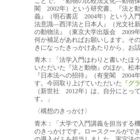
ことで、『動物の比較法文化―動物
閣 2002年）という研究書、『法と
義』（明石書店 2004年）という入
法意識―西洋法と日本人』（光文社新書
の動物法』（東京大学出版会 2009
何か補足があればお願いします。そ
きになったきっかけあたりから、お
青木：
「法学入門はわりと書いたほ
いただいた『法と動物』のほか、松
『日本法への招待』（有斐閣 2004
す。今回取り上げていただいた
『グ
（新世社 2012年）は、自分にとっ
す。」
〈構想のきっかけ〉
青木：
「大学で入門講義を担当する
のきっかけです。ロースクールがで
の導入ゼミを担当しました。実定法