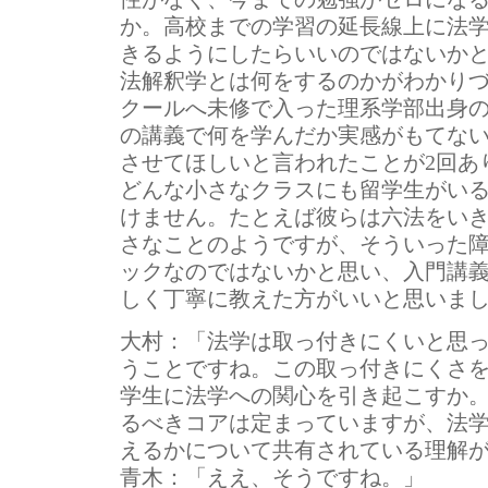
か。高校までの学習の延長線上に法
きるようにしたらいいのではないかと
法解釈学とは何をするのかがわかり
クールへ未修で入った理系学部出身の
の講義で何を学んだか実感がもてな
させてほしいと言われたことが2回あ
どんな小さなクラスにも留学生がい
けません。たとえば彼らは六法をい
さなことのようですが、そういった
ックなのではないかと思い、入門講
しく丁寧に教えた方がいいと思いま
大村：
「法学は取っ付きにくいと思
うことですね。この取っ付きにくさ
学生に法学への関心を引き起こすか
るべきコアは定まっていますが、法
えるかについて共有されている理解
青木：
「ええ、そうですね。」