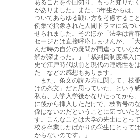
あることを今回知り、もっと知りた
がありました。また、3年生からは、
ついてあらゆる戦い方を考慮するこ
例集で捨象された人間ドラマに気づ
せられました。そのほか「法学は青
セージとは直接呼応しませんが、「
んだ時の自分の疑問が間違っていな
解が深まった。」「裁判員制度導入
史で江戸時代以前と現代の連続性を
た」などの感想もあります。
また、条文の読み方に関して、枝番
けの条文」だと思っていた、という
私も、大学入学後かなりたってから
に後から挿入しただけで、枝番号の
係はないのだということに気づいた
す。こんなことは大学の先生にとっ
校を卒業したばかりの学生にとって
からないのです。」