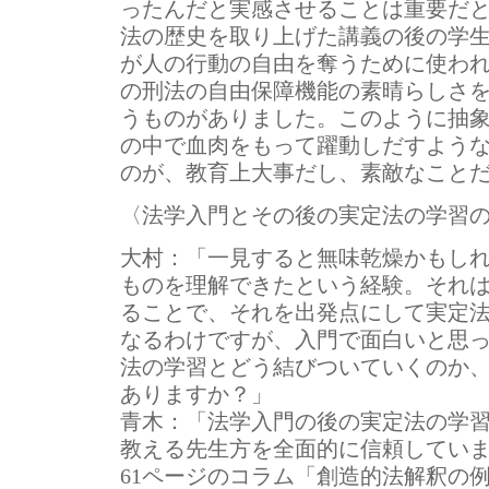
ったんだと実感させることは重要だ
法の歴史を取り上げた講義の後の学
が人の行動の自由を奪うために使わ
の刑法の自由保障機能の素晴らしさ
うものがありました。このように抽
の中で血肉をもって躍動しだすよう
のが、教育上大事だし、素敵なこと
〈法学入門とその後の実定法の学習
大村：
「一見すると無味乾燥かもし
ものを理解できたという経験。それ
ることで、それを出発点にして実定
なるわけですが、入門で面白いと思
法の学習とどう結びついていくのか
ありますか？」
青木：
「法学入門の後の実定法の学
教える先生方を全面的に信頼してい
61ページのコラム「創造的法解釈の