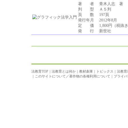
著 者
青木人志 著
判 型
Ａ５判
頁 数
197頁
発行年月
2012年8月
定 価
1,800円（税抜
発 行
新世社
法教育TOP
｜
法教育とは何か
｜
教材倉庫
｜
トピックス
｜
法教育
｜
このサイトについて／著作物の各種利用について
｜
プライバ