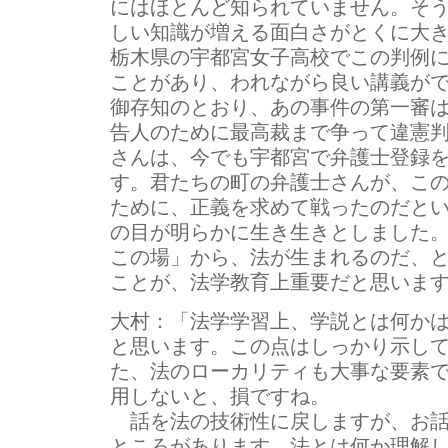
にはほとんど知られていません。そ
しい知識が増える面白さがとくに大
栃木県の宇都宮女子高校でこの判例
ことがあり、われながら良い講義が
御存知のとおり、あの事件の第一審
告人のために最高裁まで争って違憲
さんは、今でも宇都宮で弁護士登録
す。君たちの町の弁護士さんが、こ
ために、正義を求めて戦ったのだと
の目が明らかに生き生きとしました
この場」から、法が生まれるのだ、
ことが、法学教育上重要だと思いま
大村：
「法学学習上、学説とは何か
と思います。この点はしっかり示し
た、法のローカリティも大事な要素
用しないと、損ですね。
話を法の技術性に戻しますが、お話
ところがあります。法とは何か理解